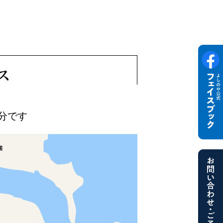
ス
0分です