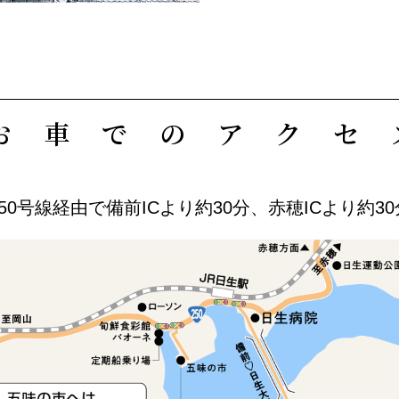
お車でのアクセ
50号線経由で
備前ICより約30分、
赤穂ICより約3